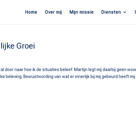
Home
Over mij
Mijn missie
Diensten
ijke Groei
al door naar hoe ik de situaties beleef. Martijn legt mij daarbij geen wo
jke beleving. Bewustwording van wat er innerlijk bij mij gebeurd heeft mij