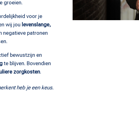
e groeien.
rdelijkheid voor je
en wij jou
levenslange,
 negatieve patronen
sen.
ctief bewustzijn en
ig
te blijven. Bovendien
uliere zorgkosten
.
 herkent heb je een keus.