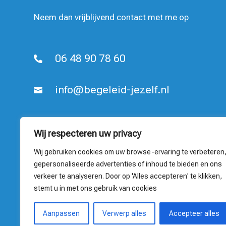
Neem dan vrijblijvend contact met me op
06 48 90 78 60

info@begeleid-jezelf.nl

Martijn Kruijsen

Wij respecteren uw privacy
Kempstraat 22
6443VH Brunssum
Wij gebruiken cookies om uw browse-ervaring te verbeteren
KvK nr.91193613
gepersonaliseerde advertenties of inhoud te bieden en ons
verkeer te analyseren. Door op 'Alles accepteren' te klikken,
stemt u in met ons gebruik van cookies
Aanpassen
Verwerp alles
Accepteer alles