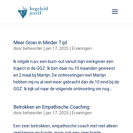
Meer Groei in Minder Tijd
door
beheerder
|
jan 17, 2025
|
Ervaringen
Ik volgde n.a.v. een burn-out vanuit mijn werkgever een
traject in de GGZ. Ik ben daar nu 10 maanden geweest
en 2 maal bij Martijn. De ontmoetingen met Martijn
hebben mij nu al veel meer gebracht dan de 10 mnd bij de
GGZ. Ik kijk uit naar de volgende ontmoeting om nog...
Betrokken en Empathische Coaching
door
beheerder
|
jan 17, 2025
|
Ervaringen
Een zeer betrokken, empathische coach met niet alleen
veel kennis en kunde, maar ook een zeer brede