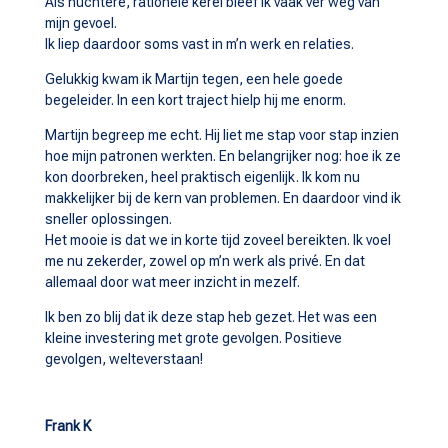
Als nuchtere, rationele kerel bleef ik vaak ver weg van
mijn gevoel.
Ik liep daardoor soms vast in m’n werk en relaties.
Gelukkig kwam ik Martijn tegen, een hele goede
begeleider. In een kort traject hielp hij me enorm.
Martijn begreep me echt. Hij liet me stap voor stap inzien
hoe mijn patronen werkten. En belangrijker nog: hoe ik ze
kon doorbreken, heel praktisch eigenlijk. Ik kom nu
makkelijker bij de kern van problemen. En daardoor vind ik
sneller oplossingen.
Het mooie is dat we in korte tijd zoveel bereikten. Ik voel
me nu zekerder, zowel op m’n werk als privé. En dat
allemaal door wat meer inzicht in mezelf.
Ik ben zo blij dat ik deze stap heb gezet. Het was een
kleine investering met grote gevolgen. Positieve
gevolgen, welteverstaan!
Frank K