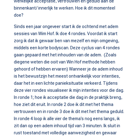
werkelijke acceptatie, vertrouwen en geduld aan de
binnenkant/ innerlijk te werken. Hoe ik dit momenteel
doe?
Sinds een jaar ongeveer start ik de ochtend met adem
sessies van Wim Hof. Ik doe 4 rondes. Voordat ik start
zorg ik dat ik gewaar ben van mezelf en mijn omgeving,
middels een korte bodyscan. Deze cyclus van 4 rondes
gaan gepaard met het inhouden van de adem. (Zoals
diegene weten die ooit van Win Hof methode hebben
gehoord of hebben ervaren) Wanneer je de adem inhoud
is het bewustzijn het meest ontvankelijk voor intenties,
daar het in een lichte panieksituatie verkeerd. Tijdens
deze vier rondes visualiseer ik mijn intenties voor die dag.
In ronde 1; hoe ik acceptatie die dag in de praktijk breng,
hoe ziet dit eruit. In ronde 2 doe ik dit met het thema
vertrouwen en in ronde 3 doe ik dit met het thema geduld.
In ronde 4 loop ik alle vier de thema’s nog eens langs, ik
zit dan op een adem inhoud tijd van 3 minuten. Ik sluit in
rust toestand met volledige aanwezigheid en gewaar