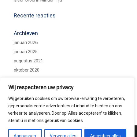
Meer Groei in Minder Tijd
Recente reacties
Archieven
januari 2026
januari 2025
augustus 2021
oktober 2020
Categorieën
Wij respecteren uw privacy
Ervaringen
Wij gebruiken cookies om uw browse-ervaring te verbeteren,
Geen categorie
gepersonaliseerde advertenties of inhoud te bieden en ons
verkeer te analyseren. Door op 'Alles accepteren' te klikken,
stemt u in met ons gebruik van cookies
© 2025 Begeleid-jezelf.nl
|
Realisatie ACGM Invent
|
Aanpassen
Verwerp alles
Accepteer alles