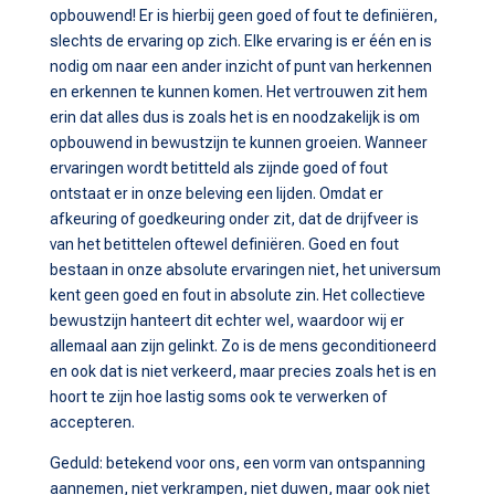
opbouwend! Er is hierbij geen goed of fout te definiëren,
slechts de ervaring op zich. Elke ervaring is er één en is
nodig om naar een ander inzicht of punt van herkennen
en erkennen te kunnen komen. Het vertrouwen zit hem
erin dat alles dus is zoals het is en noodzakelijk is om
opbouwend in bewustzijn te kunnen groeien. Wanneer
ervaringen wordt betitteld als zijnde goed of fout
ontstaat er in onze beleving een lijden. Omdat er
afkeuring of goedkeuring onder zit, dat de drijfveer is
van het betittelen oftewel definiëren. Goed en fout
bestaan in onze absolute ervaringen niet, het universum
kent geen goed en fout in absolute zin. Het collectieve
bewustzijn hanteert dit echter wel, waardoor wij er
allemaal aan zijn gelinkt. Zo is de mens geconditioneerd
en ook dat is niet verkeerd, maar precies zoals het is en
hoort te zijn hoe lastig soms ook te verwerken of
accepteren.
Geduld: betekend voor ons, een vorm van ontspanning
aannemen, niet verkrampen, niet duwen, maar ook niet