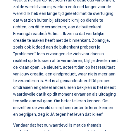
weet te richten op het begin van creatie dus vanbinnen,
zal de wereld voor mij werken en ik niet langer voor de
wereld. Ik heb een lange tijd geleefd met de overtuiging
dat wat zich buiten bij afspeelt ik mij op diende te
richten, om dit te veranderen, aan de buitenkant.
Ervaringà reactieà Actie….. Ik zie nu dat werkelijke
creatie te maken heeft met de binnenkant. Zolang je,
zoals ook ik deed aan de buitenkant probeert je
“problemen” lees ervaringen die zich voor doen in
realiteit op te lossen of te veranderen, blijf je dweilen met
de kraan open. Je sleutelt, acteert dan op het resultaat
van jouw creatie, een eindproduct, waar niets meer aan
te veranderen is. Het is al gemanifesteerd! Dit proces
omdraaien en geheel anders leren bekijken is het meest
waardevolle dat ik op dit moment ervaar en als uitdaging
ten volle aan wil gaan. Om beter te leren kennen. Om
mezelf en de wereld om mij heen beter te leren kennen
en begrijpen, zeg ik JA tegen het leven dat ik leef.
Vandaar dat het nu waardevol is met de thema’s