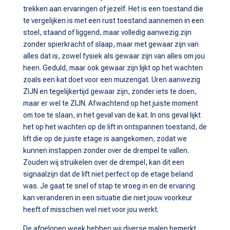
trekken aan ervaringen of jezelf. Het is een toestand die
te vergelijken is met een rust toestand aannemen in een
stoel, staand of liggend, maar volledig aanwezig zijn
zonder spierkracht of slaap, maar met gewaar zijn van
alles dat is, zowel fysiek als gewaar zijn van alles om jou
heen. Geduld, maar ook gewaar zijn lijkt op het wachten
zoals een kat doet voor een muizengat. Uren aanwezig
ZIJN en tegelijkertijd gewaar zijn, zonder iets te doen,
maar er wel te ZIJN. Afwachtend op het juiste moment
om toe te slaan, in het geval van de kat. In ons geval lijkt
het op het wachten op de lift in ontspannen toestand, de
lift die op de juiste etage is aangekomen, zodat we
kunnen instappen zonder over de drempel te vallen.
Zouden wij struikelen over de drempel, kan dit een
signaalzijn dat de lift niet perfect op de etage beland
was. Je gaat te snel of stap te vroeg in en de ervaring
kan veranderen in een situatie die niet jouw voorkeur
heeft of misschien wel niet voor jou werkt.
De afgelopen week hebben wij diverse malen bemerkt